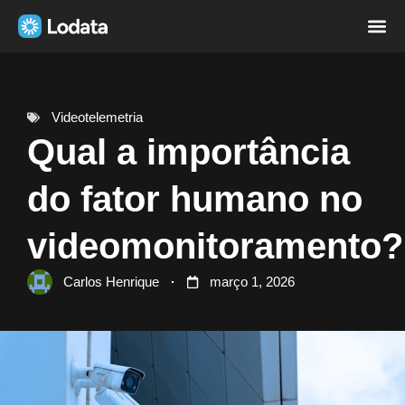
Página i
Sobre nó
Videotelemetria
Qual a importância
do fator humano no
videomonitoramento?
Carlos Henrique
março 1, 2026