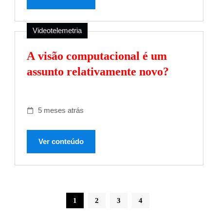
Videotelemetria
A visão computacional é um
assunto relativamente novo?
5 meses atrás
Ver conteúdo
1
2
3
4