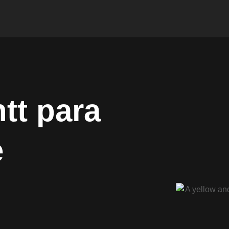
tt para
e