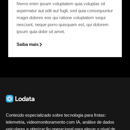
Nemo enim ipsam voluptatem quia voluptas sit
aspernatur aut odit aut fugit, sed quia consequuntur
magni dolores eos qui ratione voluptatem sequi
nesciunt, neque porro quisquam est, qui dolorem
ipsum quia dolor sit amet.
Saiba mais
Conteúdo especializado sobre tecnologia para frotas:
telemetria, videomonitoramento com IA, análise de dados
veiculares e otimização operacional para elevar o nível de