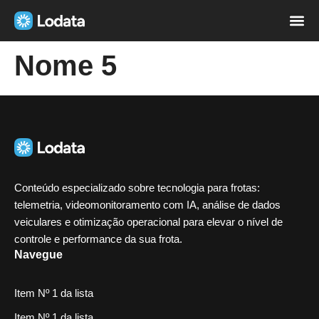
Página i
Sobre nó
Nome 5
Conteúdo especializado sobre tecnologia para frotas:
telemetria, videomonitoramento com IA, análise de dados
veiculares e otimização operacional para elevar o nível de
controle e performance da sua frota.
Navegue
Item Nº 1 da lista
Item Nº 1 da lista