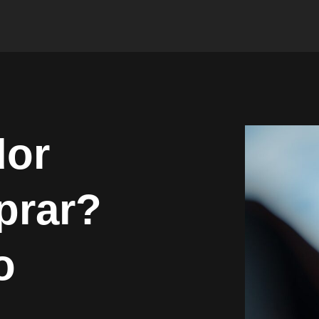
dor
prar?
o