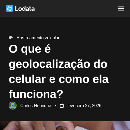
Página i
Sobre nó
Rastreamento veicular
O que é
geolocalização do
celular e como ela
funciona?
Carlos Henrique
fevereiro 27, 2026