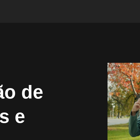
ão de
s e