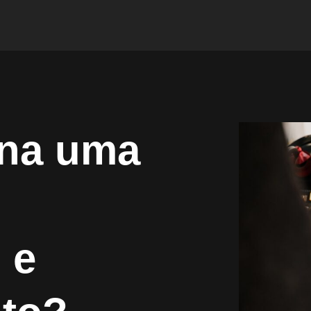
na uma
 e