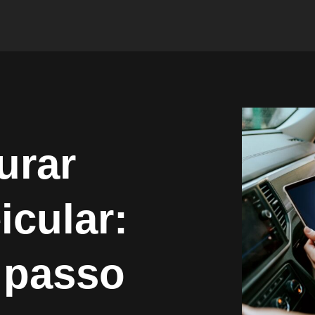
urar
icular:
 passo