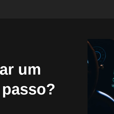
zar um
 passo?