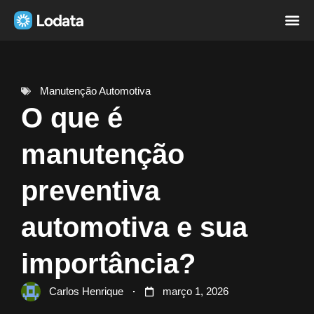
Página i
Sobre nó
Manutenção Automotiva
O que é
manutenção
preventiva
automotiva e sua
importância?
Carlos Henrique
março 1, 2026