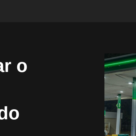
r o
 do