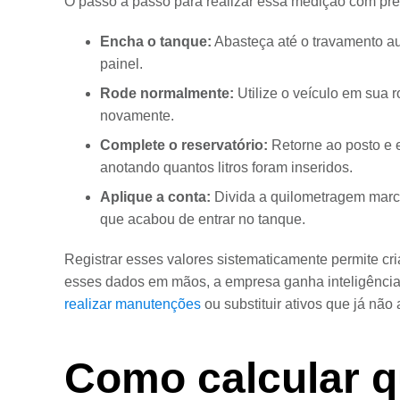
O passo a passo para realizar essa medição com prec
Encha o tanque:
Abasteça até o travamento au
painel.
Rode normalmente:
Utilize o veículo em sua r
novamente.
Complete o reservatório:
Retorne ao posto e 
anotando quantos litros foram inseridos.
Aplique a conta:
Divida a quilometragem marca
que acabou de entrar no tanque.
Registrar esses valores sistematicamente permite cr
esses dados em mãos, a empresa ganha inteligência 
realizar manutenções
ou substituir ativos que já nã
Como calcular q