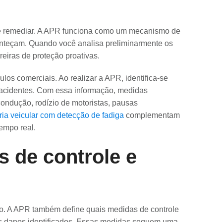
e remediar. A APR funciona como um mecanismo de
onteçam. Quando você analisa preliminarmente os
eiras de proteção proativas.
os comerciais. Ao realizar a APR, identifica-se
 acidentes. Com essa informação, medidas
condução, rodízio de motoristas, pausas
ria veicular com detecção de fadiga
complementam
tempo real.
 de controle e
sso. A APR também define quais medidas de controle
os danos identificados. Essas medidas seguem uma