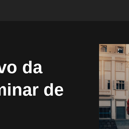
ivo da
minar de