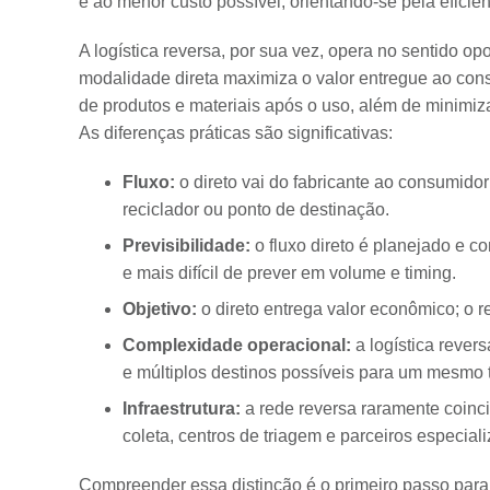
e ao menor custo possível, orientando-se pela eficiên
A logística reversa, por sua vez, opera no sentido op
modalidade direta maximiza o valor entregue ao cons
de produtos e materiais após o uso, além de minimiz
As diferenças práticas são significativas:
Fluxo:
o direto vai do fabricante ao consumidor
reciclador ou ponto de destinação.
Previsibilidade:
o fluxo direto é planejado e c
e mais difícil de prever em volume e timing.
Objetivo:
o direto entrega valor econômico; o 
Complexidade operacional:
a logística revers
e múltiplos destinos possíveis para um mesmo t
Infraestrutura:
a rede reversa raramente coinc
coleta, centros de triagem e parceiros especial
Compreender essa distinção é o primeiro passo para e